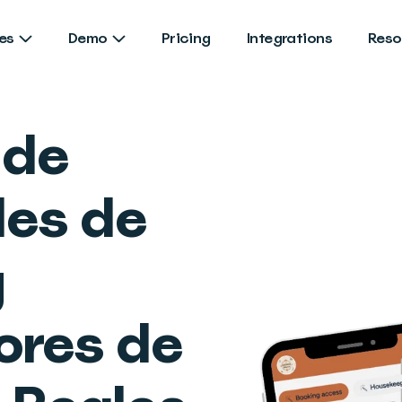
es
Demo
Pricing
Integrations
Reso
 de
les de
y
ores de