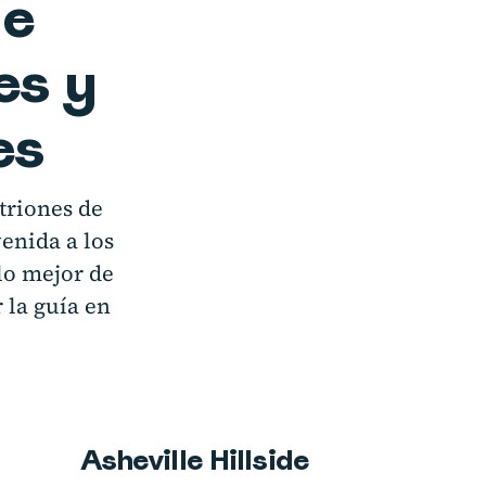
de
es y
es
triones de
enida a los
lo mejor de
 la guía en
Asheville Hillside