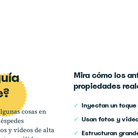
uía
Mira cómo los anf
propiedades real
e?
✓
Inyectan un toque
algunas cosas en
✓
Usan fotos y video
uéspedes
os y videos de alta
✓
Estructuran grand