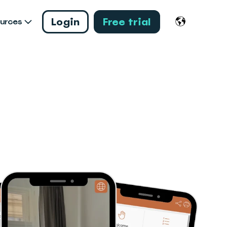
Login
Free trial
urces