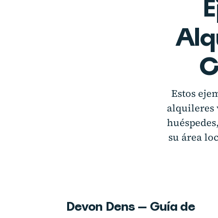
E
Alq
C
Estos eje
alquileres
huéspedes,
su área lo
Devon Dens — Guía de